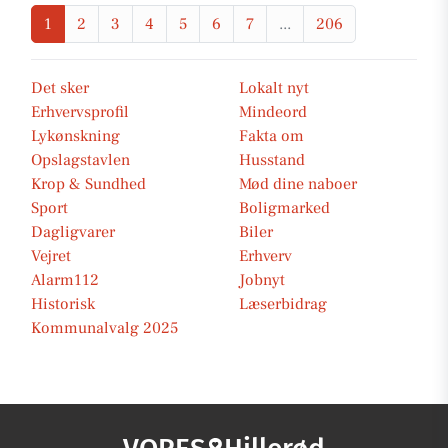
1
2
3
4
5
6
7
...
206
Det sker
Lokalt nyt
Erhvervsprofil
Mindeord
Lykønskning
Fakta om
Opslagstavlen
Husstand
Krop & Sundhed
Mød dine naboer
Sport
Boligmarked
Dagligvarer
Biler
Vejret
Erhverv
Alarm112
Jobnyt
Historisk
Læserbidrag
Kommunalvalg 2025