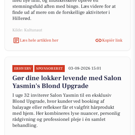
med nye film, og musikelskere opleve en
stemningsfuld aften med bingo. Læs videre for at
finde ud af mere om de forskellige aktiviteter i
Hillerød.
Kilde: Kultunaut
Læs hele artiklen her
Kopiér link
03-08-2026 15:01
ERHVERV
SPONSORERET
Gør dine lokker levende med Salon
Yasmin's Blond Upgrade
I uge 32 inviterer Salon Yasmin til en eksklusiv
Blond Upgrade, hvor kunder ved booking af
balayage eller reflekser får et valgfrit hårprodukt
med hjem. Her kombineres lyse nuancer, personlig
rådgivning og professionel pleje i én samlet
behandling.