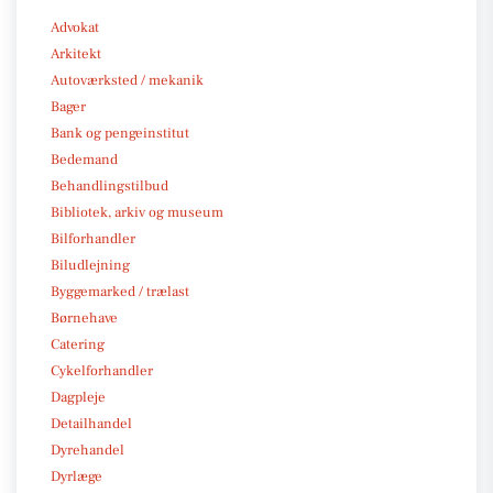
Advokat
Arkitekt
Autoværksted / mekanik
Bager
Bank og pengeinstitut
Bedemand
Behandlingstilbud
Bibliotek, arkiv og museum
Bilforhandler
Biludlejning
Byggemarked / trælast
Børnehave
Catering
Cykelforhandler
Dagpleje
Detailhandel
Dyrehandel
Dyrlæge