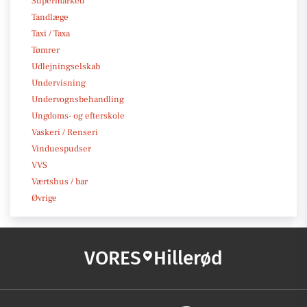
Supermarked
Tandlæge
Taxi / Taxa
Tømrer
Udlejningselskab
Undervisning
Undervognsbehandling
Ungdoms- og efterskole
Vaskeri / Renseri
Vinduespudser
VVS
Værtshus / bar
Øvrige
VORES
Hillerød