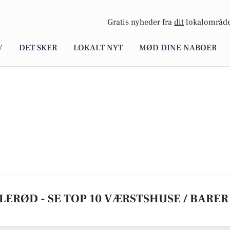
Gratis nyheder fra
dit
lokalområde
V
DET SKER
LOKALT NYT
MØD DINE NABOER
LLERØD - SE TOP 10 VÆRSTSHUSE / BARER