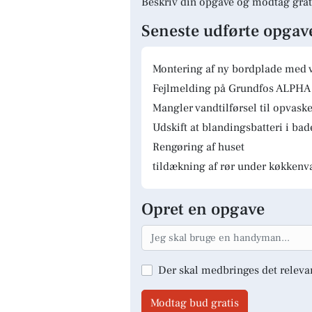
Beskriv din opgave og modtag grat
Seneste udførte opgav
Montering af ny bordplade med 
Fejlmelding på Grundfos ALPHA 
Mangler vandtilførsel til opvas
Udskift at blandingsbatteri i ba
Rengøring af huset
tildækning af rør under køkkenv
Opret en opgave
Der skal medbringes det releva
Modtag bud gratis