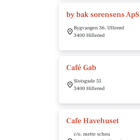
by bak sorensens ApS
Bygvangen 36, Ullerød
3400 Hillerød
Café Gab
Slotsgade 55
3400 Hillerød
Cafe Havehuset
c/o. mette schou