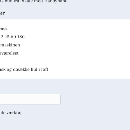
is bud fra lokale med Handyhand.
er
vask
2 25-60 180.
kemaskinen
deværelset
ask og dæække hul i loft
nte værktøj