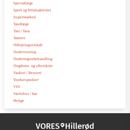
Speciallæge
Sport og fritidsaktivitet
Supermarked
Tandlæge
Taxi / Taxa
Tømrer
Udlejningselskab
Undervisning
Undervognsbehandling
Ungdoms- og efterskole
Vaskeri / Renseri
Vinduespudser
VVS
Værtshus / bar
Øvrige
VORES
Hillerød