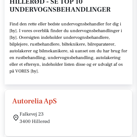
HILLERØD - SE TOP 10
UNDERVOGNSBEHANDLINGER
Find den rette
eller bedste undervognsbehandler
for dig i
[
by
]. I vores overblik finder du undervognsbehandlinger i
[
by
].
Oversigten indeholder undervognsbehandlere,
bilplejere, rustbehandlere, bilteknikere, bilreparatører,
autolakerer og bilmekanikere
, så uanset om du har brug for
en rustbehandling, undervognsbehandling, autolakering
eller et eftersyn,
indeholder listen disse
og er udvalgt af os
på VORES [
by
]
.
Autorelia ApS
Falkevej 23
3400 Hillerød