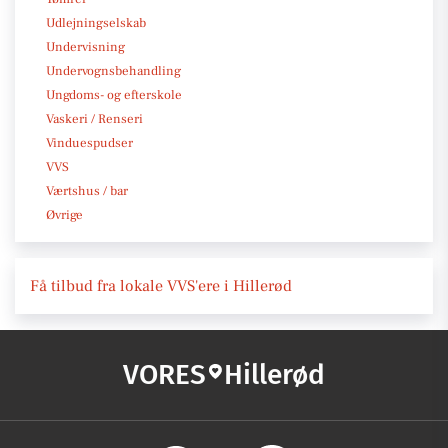
Udlejningselskab
Undervisning
Undervognsbehandling
Ungdoms- og efterskole
Vaskeri / Renseri
Vinduespudser
VVS
Værtshus / bar
Øvrige
Få tilbud fra lokale VVS'ere i Hillerød
VORES
Hillerød