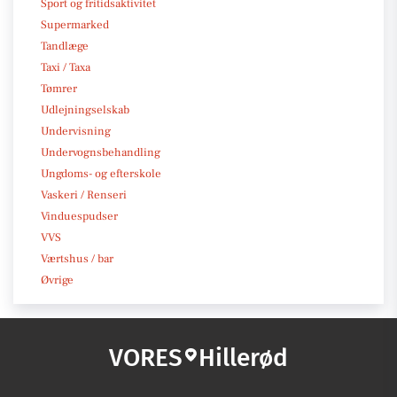
Sport og fritidsaktivitet
Supermarked
Tandlæge
Taxi / Taxa
Tømrer
Udlejningselskab
Undervisning
Undervognsbehandling
Ungdoms- og efterskole
Vaskeri / Renseri
Vinduespudser
VVS
Værtshus / bar
Øvrige
VORES
Hillerød